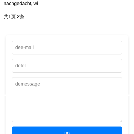
nachgedacht, wi
共
1
页
2
条
up