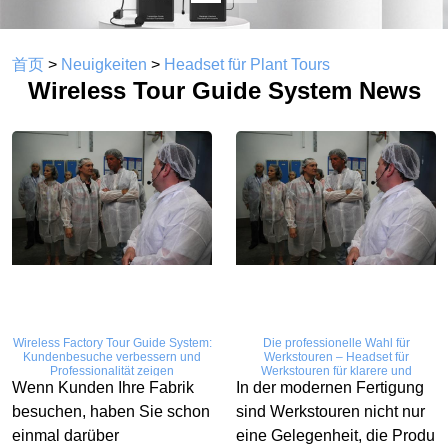
首页
>
Neuigkeiten
>
Headset für Plant Tours
Wireless Tour Guide System News
Wireless Factory Tour Guide System:
Die professionelle Wahl für
Kundenbesuche verbessern und
Werkstouren – Headset für
Professionalität zeigen
Werkstouren für klarere und
hochwertigere Kommunikation
Wenn Kunden Ihre Fabrik
In der modernen Fertigung
besuchen, haben Sie schon
sind Werkstouren nicht nur
einmal darüber
eine Gelegenheit, die Produ