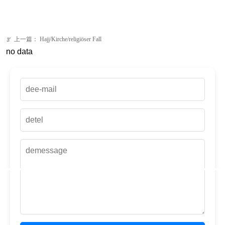
上一篇：
Hajj/Kirche/religiöser Fall
ꂃ
no data